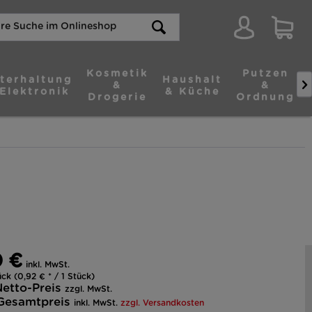
Kosmetik
Putzen
terhaltung
Haushalt

&
&
Elektronik
& Küche
Drogerie
Ordnung
0 €
inkl. MwSt.
ck (0,92 € * / 1 Stück)
etto-Preis
zzgl. MwSt.
Gesamtpreis
inkl. MwSt.
zzgl. Versandkosten