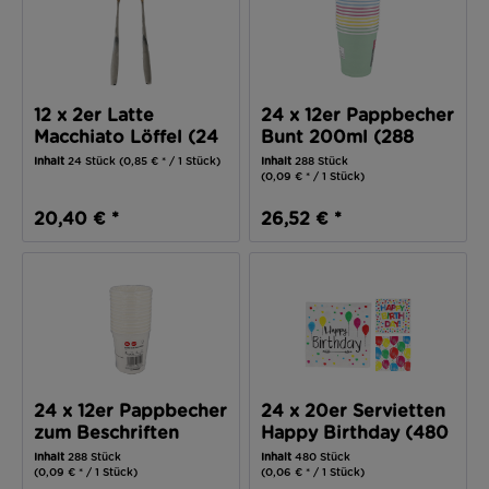
12 x 2er Latte
24 x 12er Pappbecher
Macchiato Löffel (24
Bunt 200ml (288
Teile)
Teile)
Inhalt
24 Stück
(0,85 € * / 1 Stück)
Inhalt
288 Stück
(0,09 € * / 1 Stück)
20,40 € *
26,52 € *
24 x 12er Pappbecher
24 x 20er Servietten
zum Beschriften
Happy Birthday (480
250ml (288...
Teile)
Inhalt
288 Stück
Inhalt
480 Stück
(0,09 € * / 1 Stück)
(0,06 € * / 1 Stück)