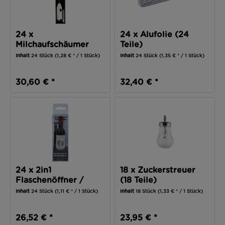
24 x
24 x Alufolie (24
Milchaufschäumer
Teile)
(24 Teile)
Inhalt
24 Stück
(1,28 € * / 1 Stück)
Inhalt
24 Stück
(1,35 € * / 1 Stück)
30,60 € *
32,40 € *
24 x 2in1
18 x Zuckerstreuer
Flaschenöffner /
(18 Teile)
Korkenzieher WINE...
Inhalt
24 Stück
(1,11 € * / 1 Stück)
Inhalt
18 Stück
(1,33 € * / 1 Stück)
26,52 € *
23,95 € *