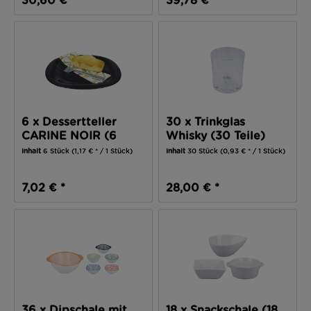
30,60 € *
39,78 € *
6 x Dessertteller
30 x Trinkglas
CARINE NOIR (6
Whisky (30 Teile)
Teile)
Inhalt
6 Stück
(1,17 € * / 1 Stück)
Inhalt
30 Stück
(0,93 € * / 1 Stück)
7,02 € *
28,00 € *
36 x Dipschale mit
18 x Snackschale (18