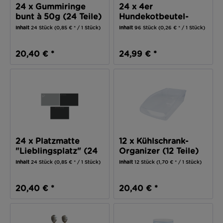
24 x Gummiringe
24 x 4er
bunt à 50g (24 Teile)
Hundekotbeutel-
Rollen je 20
Inhalt
24 Stück
(0,85 € * / 1 Stück)
Inhalt
96 Stück
(0,26 € * / 1 Stück)
Beuteln...
20,40 € *
24,99 € *
24 x Platzmatte
12 x Kühlschrank-
"Lieblingsplatz" (24
Organizer (12 Teile)
Teile)
Inhalt
24 Stück
(0,85 € * / 1 Stück)
Inhalt
12 Stück
(1,70 € * / 1 Stück)
20,40 € *
20,40 € *