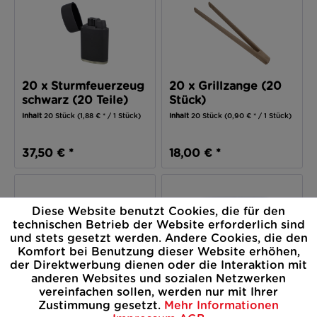
20 x Sturmfeuerzeug
20 x Grillzange (20
schwarz (20 Teile)
Stück)
Inhalt
20 Stück
(1,88 € * / 1 Stück)
Inhalt
20 Stück
(0,90 € * / 1 Stück)
37,50 € *
18,00 € *
Diese Website benutzt Cookies, die für den
technischen Betrieb der Website erforderlich sind
und stets gesetzt werden. Andere Cookies, die den
Komfort bei Benutzung dieser Website erhöhen,
der Direktwerbung dienen oder die Interaktion mit
24 x 4er Grillspieße
24 x Servierschale
anderen Websites und sozialen Netzwerken
(96 Stück)
(24 Stück)
vereinfachen sollen, werden nur mit Ihrer
Zustimmung gesetzt.
Mehr Informationen
Inhalt
96 Stück
(0,23 € * / 1 Stück)
Inhalt
24 Stück
(1,28 € * / 1 Stück)