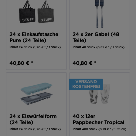
24 x Einkaufstasche
24 x 2er Gabel (48
Pure (24 Teile)
Teile)
Inhalt
24 Stück
(1,70 € * / 1 Stück)
Inhalt
48 Stück
(0,85 € * / 1 Stück)
40,80 € *
40,80 € *
VERSAND
KOSTENFREI
24 x Eiswürfelform
40 x 12er
(24 Teile)
Pappbecher Tropical
250ml (480 Teile)
Inhalt
24 Stück
(1,70 € * / 1 Stück)
Inhalt
480 Stück
(0,10 € * / 1 Stück)