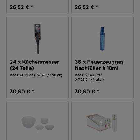
26,52 € *
26,52 € *
24 x Küchenmesser
36 x Feuerzeuggas
(24 Teile)
Nachfüller à 18ml
(648 ml)
Inhalt
24 Stück
(1,28 € * / 1 Stück)
Inhalt
0.648 Liter
(47,22 € * / 1 Liter)
30,60 € *
30,60 € *