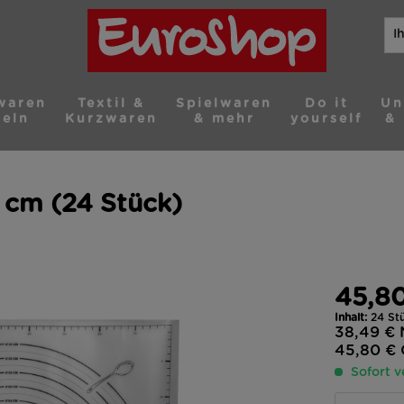
waren
Textil &
Spielwaren
Do it
Un
teln
Kurzwaren
& mehr
yourself
& 
 cm (24 Stück)
45,8
Inhalt:
24 Stü
38,49 €
45,80 €
Sofort v