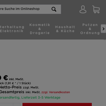
Kosmetik
Putzen
terhaltung
Haushalt

&
&
Elektronik
& Küche
Drogerie
Ordnung
0 €
inkl. MwSt.
ck (1,91 € * / 1 Stück)
Netto-Preis
zzgl. MwSt.
Gesamtpreis
inkl. MwSt.
zzgl. Versandkosten
ersandfertig, Lieferzeit 3-5 Werktage