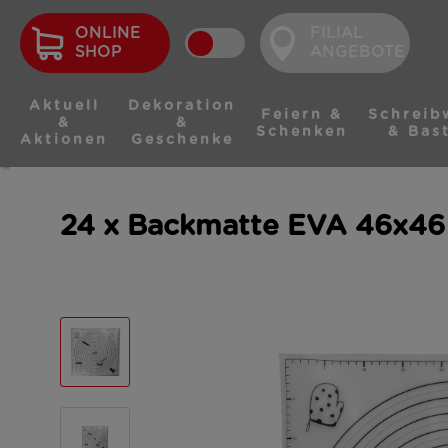
ONLINE
FILIAL
SHOP
ANGEBOTE
Aktuell
Dekoration
Feiern &
Schreib
&
&
Schenken
& Bas
Aktionen
Geschenke
24 x Backmatte EVA 46x46