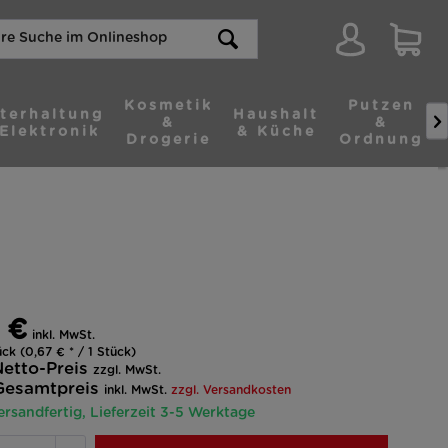
Kosmetik
Putzen
terhaltung
Haushalt

&
&
Elektronik
& Küche
Drogerie
Ordnung
 €
inkl. MwSt.
ck (0,67 € * / 1 Stück)
etto-Preis
zzgl. MwSt.
Gesamtpreis
inkl. MwSt.
zzgl. Versandkosten
ersandfertig, Lieferzeit 3-5 Werktage