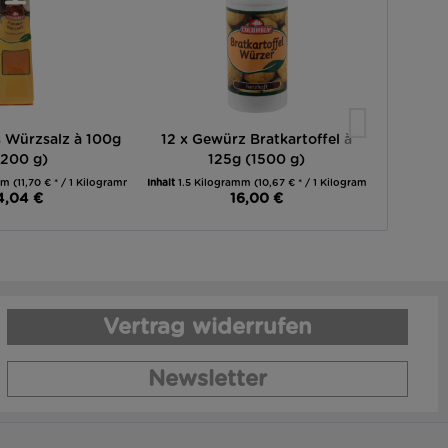
 Würzsalz à 100g
12 x Gewürz Bratkartoffel à
12 x 4e
.200 g)
125g (1500 g)
AA
amm
(11,70 € * / 1 Kilogramm)
Inhalt
1.5 Kilogramm
(10,67 € * / 1 Kilogramm)
Inhalt
4,04 €
16,00 €
Vertrag widerrufen
Newsletter