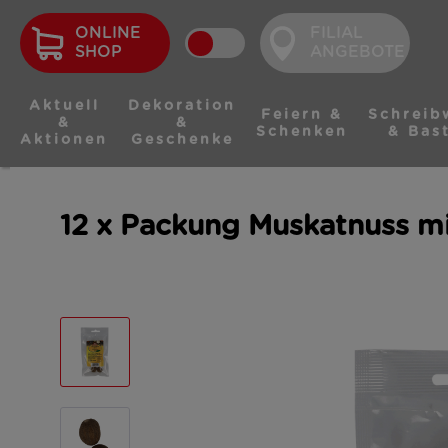
ONLINE
FILIAL
SHOP
ANGEBOTE
Aktuell
Dekoration
Feiern &
Schreib
&
&
Schenken
& Bas
Aktionen
Geschenke
12 x Packung Muskatnuss mi