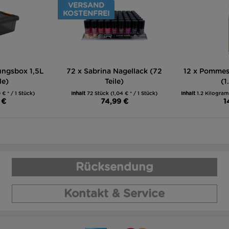
VERSAND
KOSTENFREI
ngsbox 1,5L
72 x Sabrina Nagellack (72
12 x Pommes
le)
Teile)
(1
 € * / 1 Stück)
Inhalt
72 Stück
(1,04 € * / 1 Stück)
Inhalt
1.2 Kilogr
 €
74,99 €
1
Rücksendung
Kontakt & Service