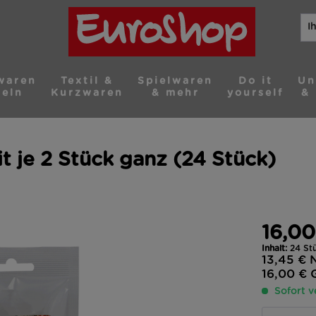
waren
Textil &
Spielwaren
Do it
Un
teln
Kurzwaren
& mehr
yourself
& 
t je 2 Stück ganz (24 Stück)
16,00
Inhalt:
24 Stü
13,45 €
N
16,00 €
Sofort v