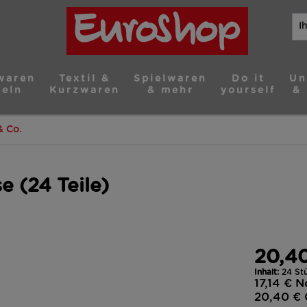
waren
Textil &
Spielwaren
Do it
Un
teln
Kurzwaren
& mehr
yourself
& 
& Co.
 (24 Teile)
20,4
Inhalt:
24 Stü
17,14 €
N
20,40 €