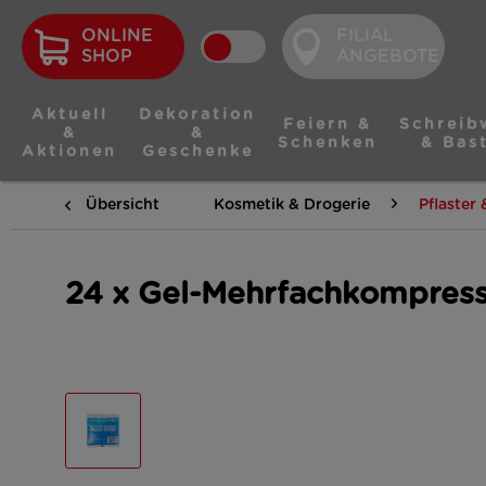
ONLINE
FILIAL
SHOP
ANGEBOTE
Aktuell
Dekoration
Feiern &
Schreib
&
&
Schenken
& Bas
Aktionen
Geschenke
Übersicht
Kosmetik & Drogerie
Pflaster 
24 x Gel-Mehrfachkompresse