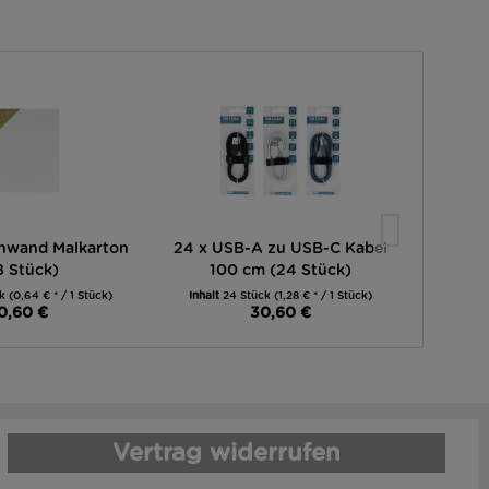
inwand Malkarton
24 x USB-A zu USB-C Kabel
24 x 2e
8 Stück)
100 cm (24 Stück)
ck
(0,64 € * / 1 Stück)
Inhalt
24 Stück
(1,28 € * / 1 Stück)
Inhalt
0,60 €
30,60 €
Vertrag widerrufen