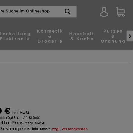
Kosmetik
Putzen
terhaltung
Haushalt

&
&
Elektronik
& Küche
Drogerie
Ordnung
0 €
inkl. MwSt.
ck (0,85 € * / 1 Stück)
etto-Preis
zzgl. MwSt.
Gesamtpreis
inkl. MwSt.
zzgl. Versandkosten