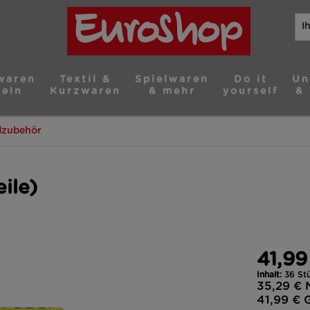
waren
Textil &
Spielwaren
Do it
Un
teln
Kurzwaren
& mehr
yourself
& 
dzubehör
ile)
41,99
Inhalt:
36 Stü
35,29 €
41,99 €