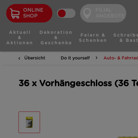
ONLINE
FILIAL
SHOP
ANGEBOTE
Aktuell
Dekoration
Feiern &
Schreib
&
&
Schenken
& Bas
Aktionen
Geschenke
Übersicht
Do it yourself
Auto- & Fahrra
36 x Vorhängeschloss (36 Te