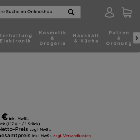
Kosmetik
Putzen
terhaltung
Haushalt

&
&
Elektronik
& Küche
Drogerie
Ordnung
 €
inkl. MwSt.
ck (1,17 € * / 1 Stück)
Netto-Preis
zzgl. MwSt.
Gesamtpreis
inkl. MwSt.
zzgl. Versandkosten