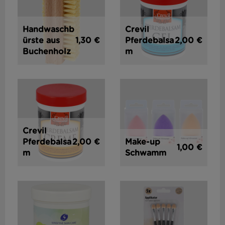
Handwaschb
Crevil
1,30 €
2,00 €
ürste aus
Pferdebalsa
Buchenholz
m
Crevil
2,00 €
Pferdebalsa
Make-up
1,00 €
m
Schwamm