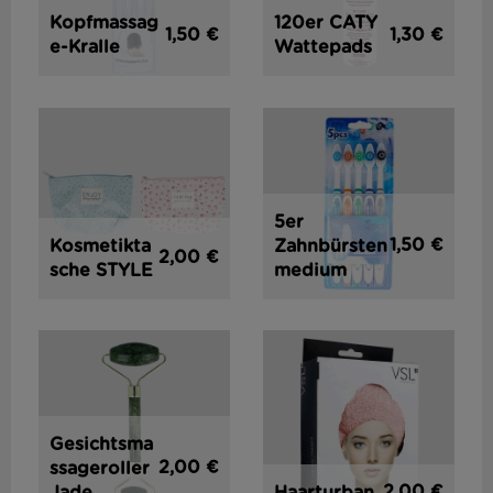
Kopfmassag
120er CATY
1,50 €
1,30 €
e-Kralle
Wattepads
5er
1,50 €
Kosmetikta
Zahnbürsten
2,00 €
sche STYLE
medium
Gesichtsma
2,00 €
ssageroller
2,00 €
Jade
Haarturban