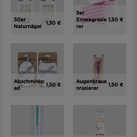
5er
1,50 €
50er
Einwegrasie
1,30 €
Naturnägel
rer
Abschminkp
Augenbraue
1,50 €
1,50 €
ad
nrasierer