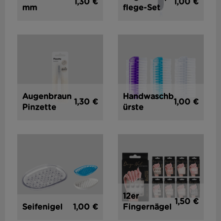
1,30 €
1,00 €
mm
flege-Set
Augenbraun
Handwaschb
1,30 €
1,00 €
Pinzette
ürste
12er
1,50 €
1,00 €
Seifenigel
Fingernägel