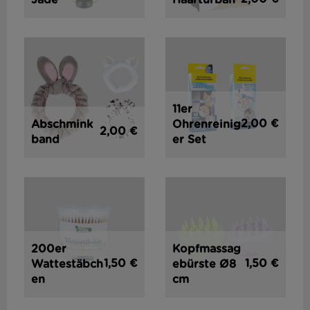
11er
2,00 €
Abschmink
Ohrenreinig
2,00 €
band
er Set
200er
Kopfmassag
1,50 €
1,50 €
Wattestäbch
ebürste Ø8
en
cm