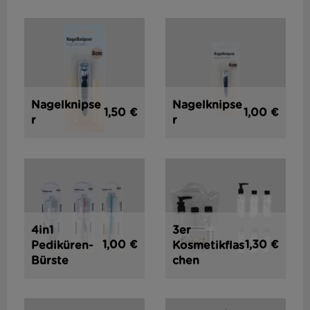
Nagelknipse
Nagelknipse
1,50 €
1,00 €
r
r
4in1
3er
1,00 €
1,30 €
Pediküren-
Kosmetikflas
Bürste
chen