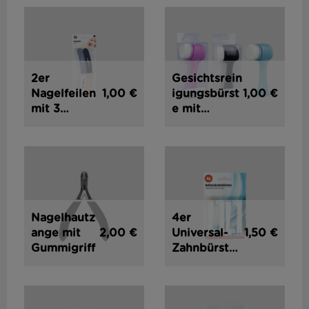
2er
Gesichtsrein
1,00 €
1,00 €
Nagelfeilen
igungsbürst
mit 3
e mit
Funktionen
Peelingeffek
t
Nagelhautz
4er
2,00 €
1,50 €
ange mit
Universal-
Gummigriff
Zahnbürsten
köpfe