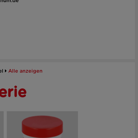
chum.de
el
Alle anzeigen
erie