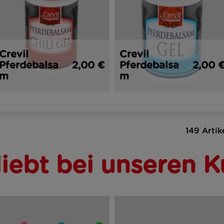
Crevil
Crevil
Pferdebalsa
2,00 €
Pferdebalsa
2,00 
m
m
149 Artik
liebt bei unseren 