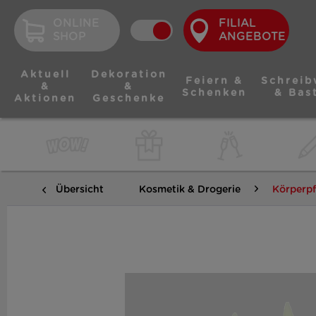
ONLINE
FILIAL
SHOP
ANGEBOTE
Aktuell
Dekoration
Feiern &
Schreib
&
&
Schenken
& Bas
Aktionen
Geschenke
Übersicht
Kosmetik & Drogerie
Körperpf