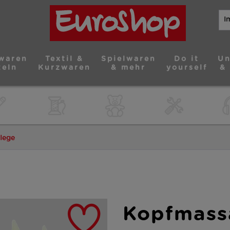
waren
Textil &
Spielwaren
Do it
Un
teln
Kurzwaren
& mehr
yourself
&
lege
Kopfmass