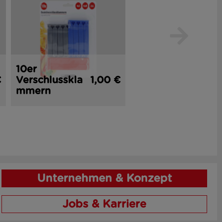
10er
2er
€
Verschlusskla
1,00 €
Küchenmesse
1,
mmern
r 16 cm
Unternehmen & Konzept
Jobs & Karriere