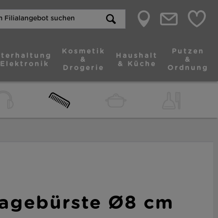
Kosmetik
Putzen
terhaltung
Haushalt
&
&
 Elektronik
& Küche
Drogerie
Ordnung
agebürste Ø8 cm