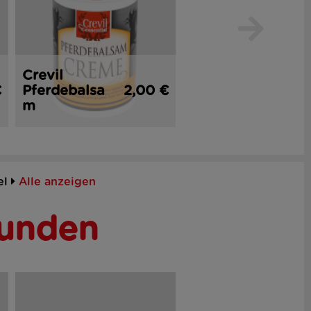
Crevil
€
Pferdebalsa
2,00 €
Sabrina
1,
m
Kajalstift
el
Alle anzeigen
Kunden