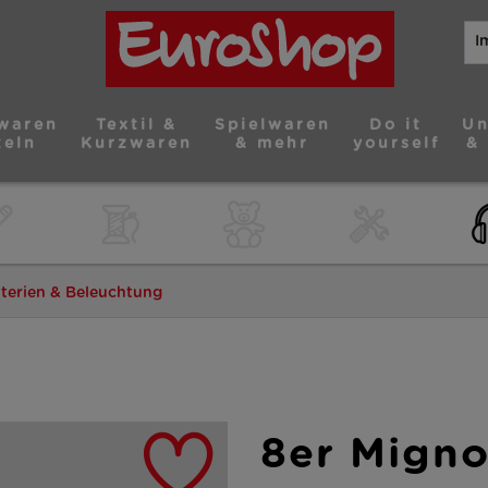
waren
Textil &
Spielwaren
Do it
Un
teln
Kurzwaren
& mehr
yourself
&
terien & Beleuchtung
8er Migno