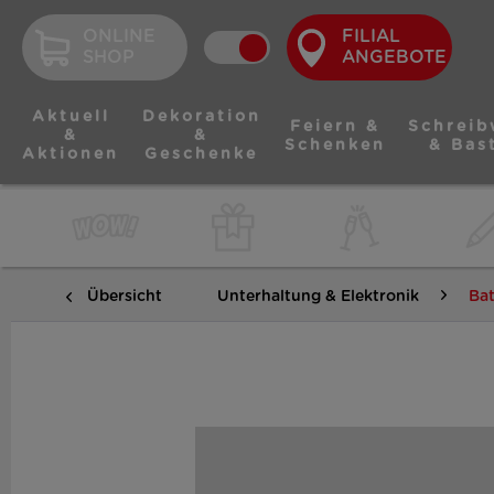
ONLINE
FILIAL
SHOP
ANGEBOTE
Aktuell
Dekoration
Feiern &
Schreib
&
&
Schenken
& Bas
Aktionen
Geschenke
Übersicht
Unterhaltung & Elektronik
Bat