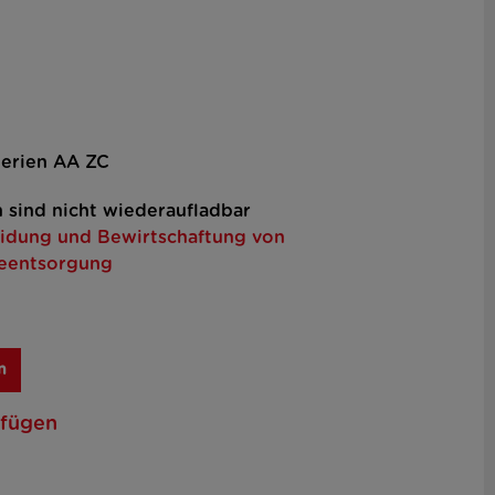
erien AA ZC
n sind nicht wiederaufladbar
idung und Bewirtschaftung von
ieentsorgung
n
ufügen