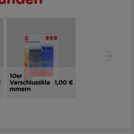
10er
2er
€
Verschlusskla
1,00 €
Küchenmesse
1,
mmern
r 16 cm