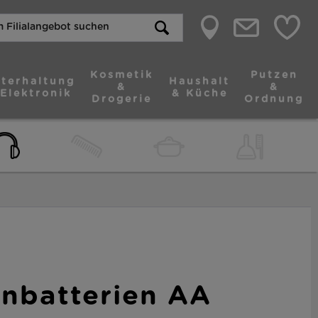
Kosmetik
Putzen
terhaltung
Haushalt
&
&
 Elektronik
& Küche
Drogerie
Ordnung
nbatterien AA