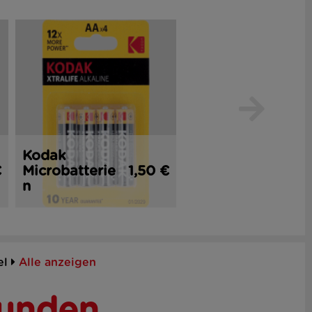
Kodak
€
Microbatterie
1,50 €
Taschenlampe
1,
n
el
Alle anzeigen
Kunden