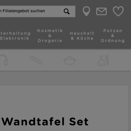
Kosmetik
Putzen
terhaltung
Haushalt
&
&
 Elektronik
& Küche
Drogerie
Ordnung
s Wandtafel Set