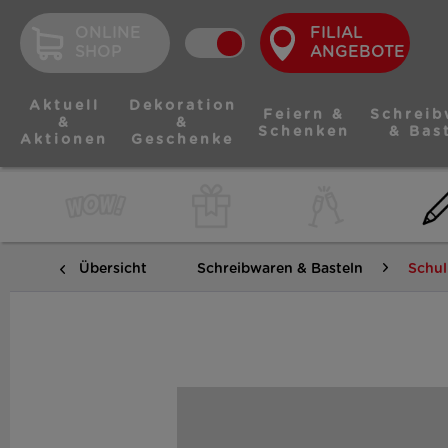
ONLINE
FILIAL
SHOP
ANGEBOTE
Aktuell
Dekoration
Feiern &
Schreib
&
&
Schenken
& Bas
Aktionen
Geschenke
Übersicht
Schreibwaren & Basteln
Schul