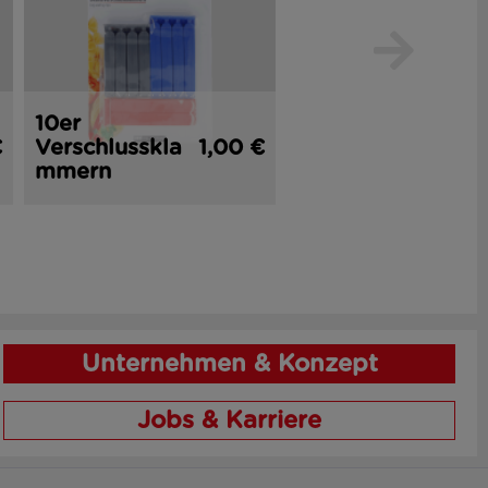
10er
2er
€
Verschlusskla
1,00 €
Küchenmesse
1,
mmern
r 16 cm
Unternehmen & Konzept
Jobs & Karriere