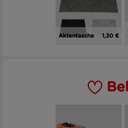
Aktentasche
1,30 €
Be