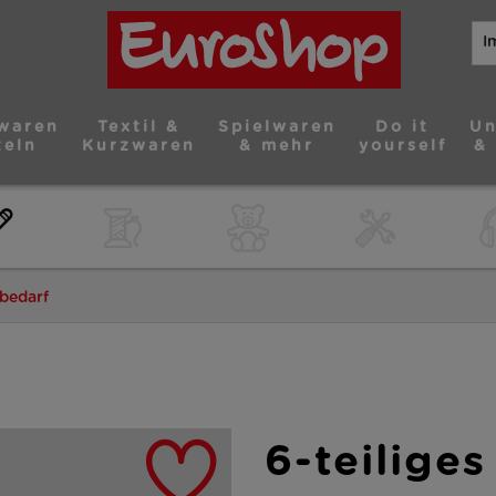
waren
Textil &
Spielwaren
Do it
Un
teln
Kurzwaren
& mehr
yourself
&
bedarf
6-teilige