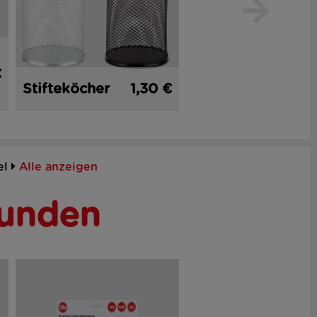
€
4er
1,
Stifteköcher
1,30 €
Schnellhefter
el
Alle anzeigen
Kunden