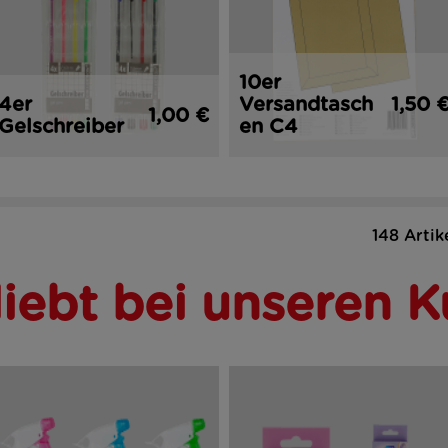
10er
4er
Versandtasch
1,50 
1,00 €
Gelschreiber
en C4
148 Artik
liebt bei unseren 