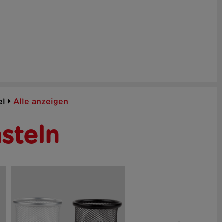
el
Alle anzeigen
steln