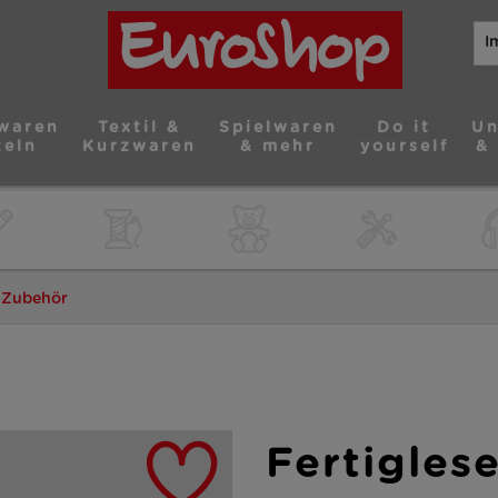
waren
Textil &
Spielwaren
Do it
Un
teln
Kurzwaren
& mehr
yourself
&
& Zubehör
Fertiglese