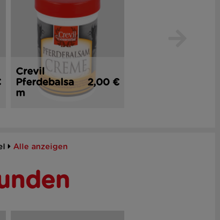
Crevil
€
Pferdebalsa
2,00 €
Sabrina
1,
m
Kajalstift
el
Alle anzeigen
Kunden