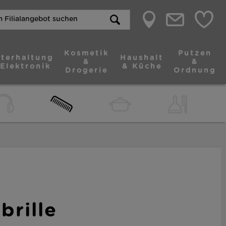
Kosmetik
Putzen
terhaltung
Haushalt
&
&
 Elektronik
& Küche
Drogerie
Ordnung
brille