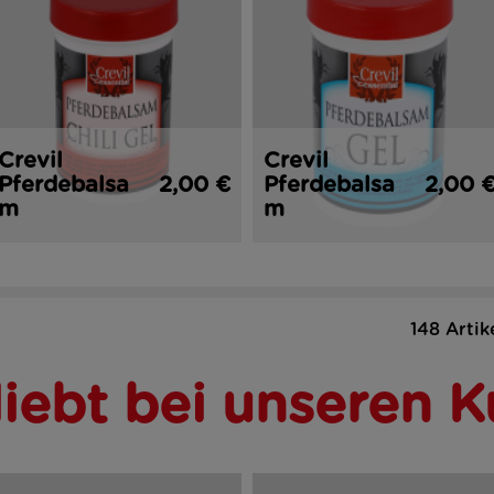
Crevil
Crevil
Pferdebalsa
2,00 €
Pferdebalsa
2,00 
m
m
148 Artik
liebt bei unseren 