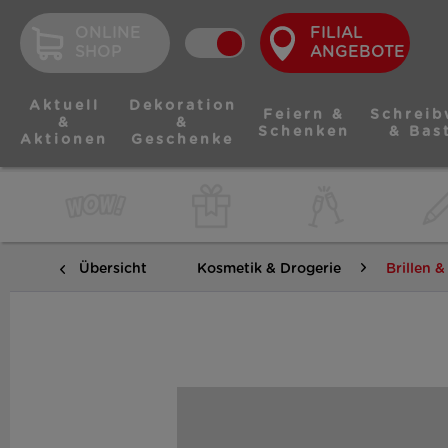
ONLINE
FILIAL
SHOP
ANGEBOTE
Aktuell
Dekoration
Feiern &
Schreib
&
&
Schenken
& Bas
Aktionen
Geschenke
Übersicht
Kosmetik & Drogerie
Brillen 