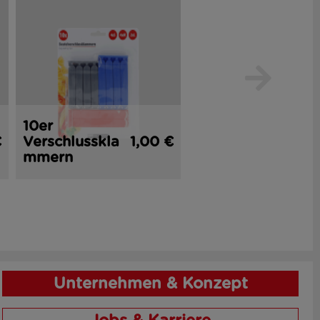
10er
2er
€
Verschlusskla
1,00 €
Küchenmesse
1,
mmern
r 16 cm
Unternehmen & Konzept