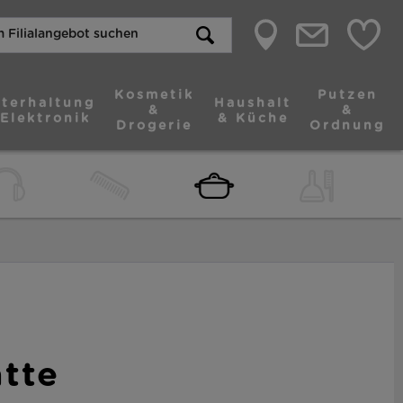
Kosmetik
Putzen
terhaltung
Haushalt
&
&
 Elektronik
& Küche
Drogerie
Ordnung
atte