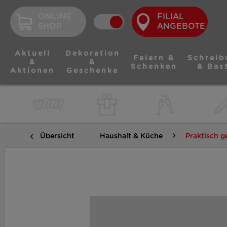
ONLINE
FILIAL
SHOP
ANGEBOTE
Aktuell
Dekoration
Feiern &
Schreib
&
&
Schenken
& Bas
Aktionen
Geschenke
Übersicht
Haushalt & Küche
Praktisch g