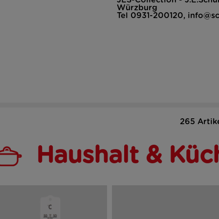
JES-Collection - J.E.Sc
Würzburg
Tel 0931-200120, info@s
265 Artik
Haushalt & Küc