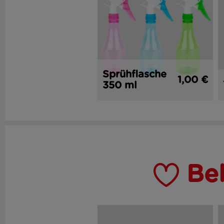
Sprühflasche
1,00 €
350 ml
Be