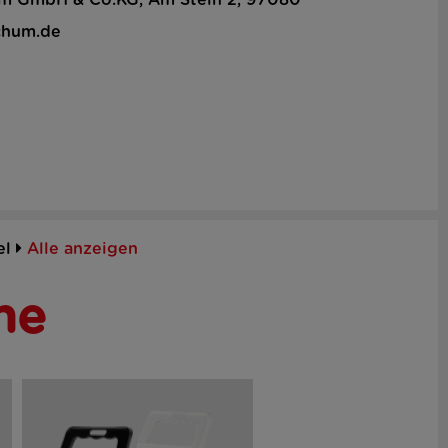
hum GmbH & Co.KG, Am Stein 2, 97080
chum.de
el
Alle anzeigen
he