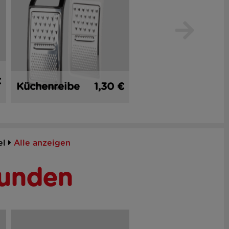
Glaskochfelds
€
1,
Küchenreibe
1,30 €
chaber
el
Alle anzeigen
Kunden