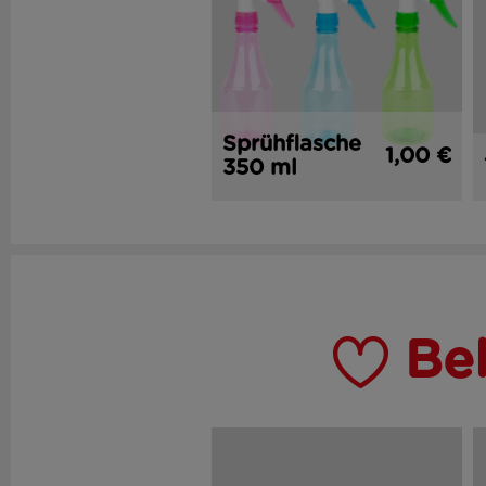
Sprühflasche
1,00 €
350 ml
Be