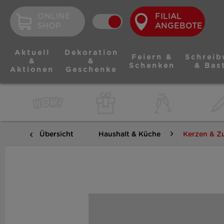
ONLINE
FILIAL
SHOP
ANGEBOTE
Aktuell
Dekoration
Feiern &
Schreib
&
&
Schenken
& Bas
Aktionen
Geschenke
Übersicht
Haushalt & Küche
Kerzen & Z