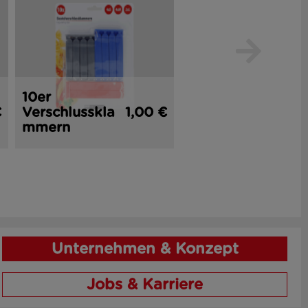
10er
2er
€
Verschlusskla
1,00 €
Küchenmesse
1,
mmern
r 16 cm
Unternehmen & Konzept
Jobs & Karriere