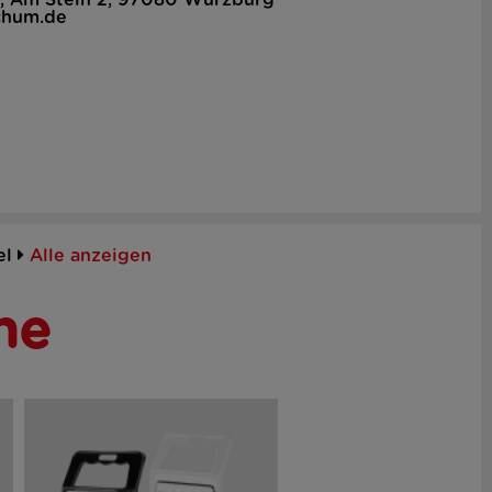
, Am Stein 2, 97080 Würzburg
chum.de
el
Alle anzeigen
he