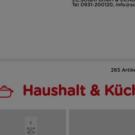
J.E.Schum GmbH & Co.KG
Tel 0931-200120, info@s
265 Artik
Haushalt & Küc