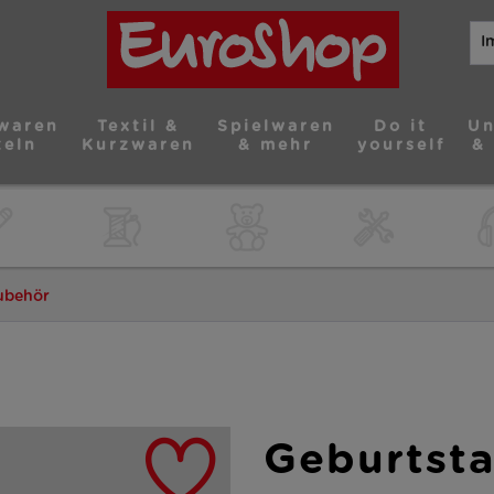
waren
Textil &
Spielwaren
Do it
Un
teln
Kurzwaren
& mehr
yourself
&
ubehör
Geburtst