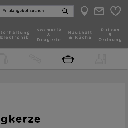
Kosmetik
Putzen
terhaltung
Haushalt
&
&
 Elektronik
& Küche
Drogerie
Ordnung
agkerze