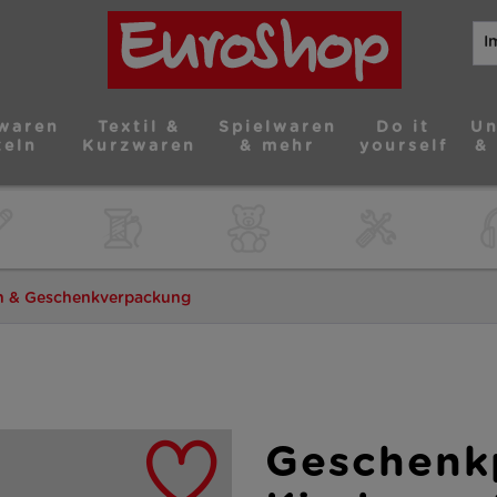
waren
Textil &
Spielwaren
Do it
Un
teln
Kurzwaren
& mehr
yourself
&
n & Geschenkverpackung
Geschenk