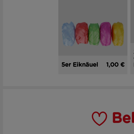
5er Eiknäuel
1,00 €
Be