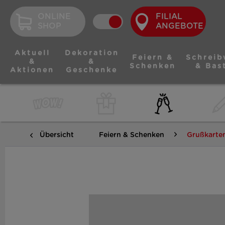
ONLINE
FILIAL
SHOP
ANGEBOTE
Aktuell
Dekoration
Feiern &
Schreib
&
&
Schenken
& Bas
Aktionen
Geschenke
Übersicht
Feiern & Schenken
Grußkarte