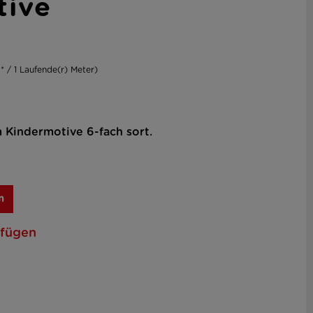
tive
* / 1 Laufende(r) Meter)
Kindermotive 6-fach sort.
n
ufügen