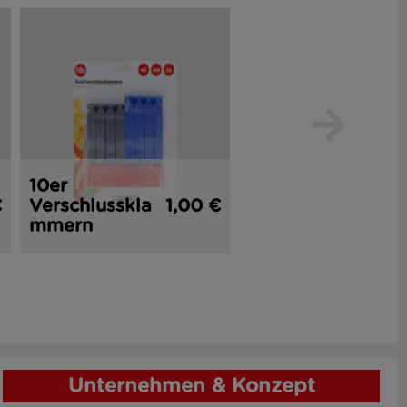
10er
2er
€
Verschlusskla
1,00 €
Küchenmesse
1,
mmern
r 16 cm
Unternehmen & Konzept