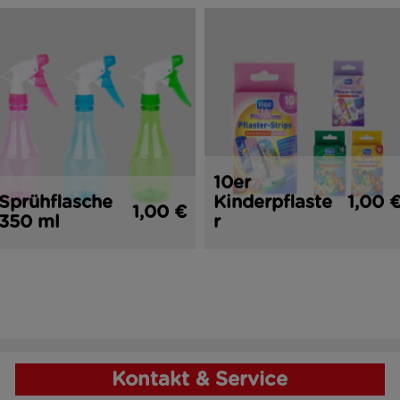
10er
Sprühflasche
Kinderpflaste
1,00 
1,00 €
350 ml
r
Kontakt & Service