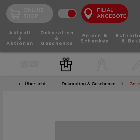
ONLINE
FILIAL
SHOP
ANGEBOTE
Aktuell
Dekoration
Feiern &
Schreib
&
&
Schenken
& Bas
Aktionen
Geschenke
Übersicht
Dekoration & Geschenke
Gesc