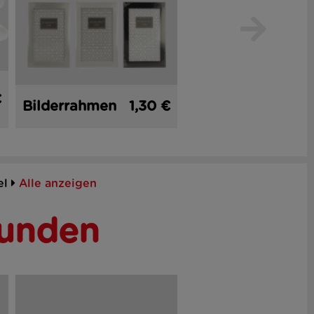
€
Bilderrahmen
1,30 €
Bilderrahmen
1,
el
Alle anzeigen
Kunden