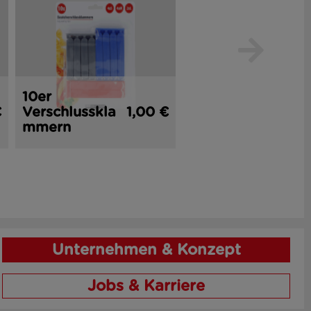
10er
2er
€
Verschlusskla
1,00 €
Küchenmesse
1,
mmern
r 16 cm
Unternehmen & Konzept
Jobs & Karriere