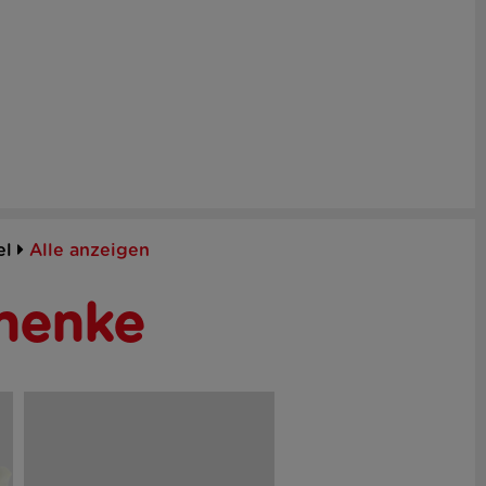
el
Alle anzeigen
henke