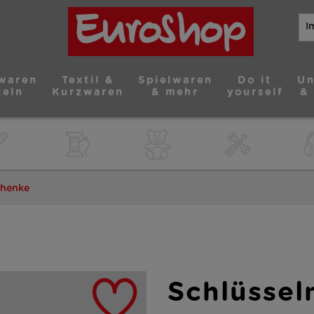
waren
Textil &
Spielwaren
Do it
Un
teln
Kurzwaren
& mehr
yourself
&
henke
Schlüsse