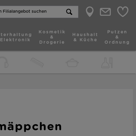
Kosmetik
Putzen
terhaltung
Haushalt
&
&
 Elektronik
& Küche
Drogerie
Ordnung
lmäppchen