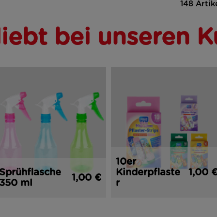
148 Artik
liebt bei unseren 
10er
Sprühflasche
Kinderpflaste
1,00 
1,00 €
350 ml
r