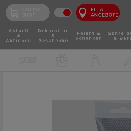
ONLINE
FILIAL
SHOP
ANGEBOTE
Aktuell
Dekoration
Feiern &
Schreib
&
&
Schenken
& Bas
Aktionen
Geschenke