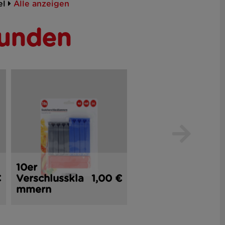
el
Alle anzeigen
Kunden
10er
2er
€
Verschlusskla
1,00 €
Küchenmesse
1,
mmern
r 16 cm