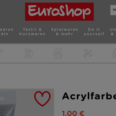
waren
Textil &
Spielwaren
Do it
Un
teln
Kurzwaren
& mehr
yourself
&
Acrylfarb
1,00 €