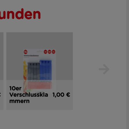
Kunden
10er
2er
€
Verschlusskla
1,00 €
Küchenmesse
1,
mmern
r 16 cm