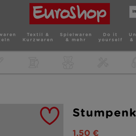
waren
Textil &
Spielwaren
Do it
Un
teln
Kurzwaren
& mehr
yourself
&
Stumpenk
1,50 €