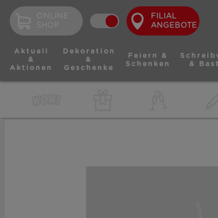
ONLINE
FILIAL
SHOP
ANGEBOTE
Aktuell
Dekoration
Feiern &
Schreib
&
&
Schenken
& Bas
Aktionen
Geschenke