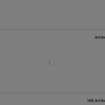
Artik
148 Artik