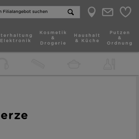
Kosmetik
Putzen
terhaltung
Haushalt
&
&
 Elektronik
& Küche
Drogerie
Ordnung
erze